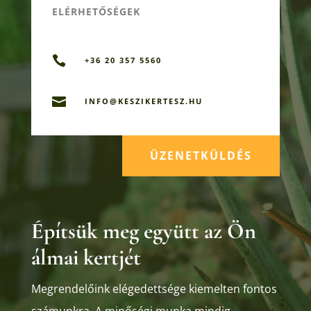
ELÉRHETŐSÉGEK

+36 20 357 5560

INFO@KESZIKERTESZ.HU
ÜZENETKÜLDÉS
Építsük meg együtt az Ön
álmai kertjét
Megrendelőink elégedettsége kiemelten fontos
számunkra. A minőségi munka mindig