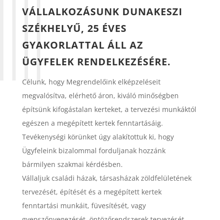
VÁLLALKOZÁSUNK DUNAKESZI
SZÉKHELYŰ, 25 ÉVES
GYAKORLATTAL ÁLL AZ
ÜGYFELEK RENDELKEZÉSÉRE.
Célunk, hogy Megrendelőink elképzeléseit
megvalósítva, elérhető áron, kiváló minőségben
építsünk kifogástalan kerteket, a tervezési munkáktól
egészen a megépített kertek fenntartásáig.
Tevékenységi körünket úgy alakítottuk ki, hogy
Ügyfeleink bizalommal forduljanak hozzánk
bármilyen szakmai kérdésben.
Vállaljuk családi házak, társasházak zöldfelületének
tervezését, építését és a megépített kertek
fenntartási munkáit, füvesítését, vagy
gyepszőnyegezését, öntözőrendszerek tervezését,